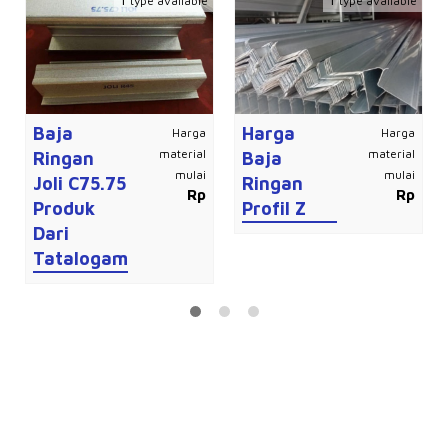
type available
type available
Baja
Harga
Harga
Harga
material
material
Ringan
Baja
mulai
mulai
Joli C75.75
Ringan
Rp
Rp
Produk
Profil Z
Dari
Tatalogam