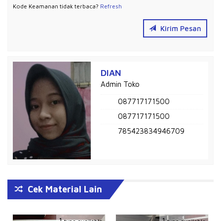
Kode Keamanan tidak terbaca?
Refresh
Kirim Pesan
DIAN
Admin Toko
087717171500
087717171500
785423834946709
Cek Material Lain
1
1