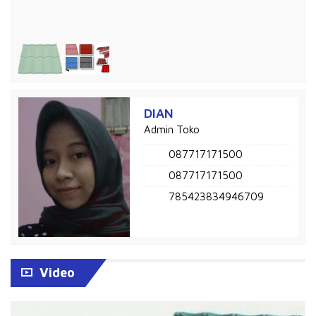
DIAN
Admin Toko
087717171500
087717171500
785423834946709
Video