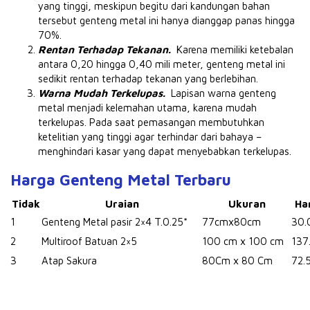
yang tinggi, meskipun begitu dari kandungan bahan
tersebut genteng metal ini hanya dianggap panas hingga
70%.
Rentan Terhadap Tekanan.
Karena memiliki ketebalan
antara 0,20 hingga 0,40 mili meter, genteng metal ini
sedikit rentan terhadap tekanan yang berlebihan.
Warna Mudah Terkelupas.
Lapisan warna genteng
metal menjadi kelemahan utama, karena mudah
terkelupas.
Pada saat pemasangan membutuhkan
ketelitian yang tinggi agar terhindar dari bahaya –
menghindari kasar yang dapat menyebabkan terkelupas.
Harga Genteng Metal Terbaru
Tidak
Uraian
Ukuran
Ha
1
Genteng Metal pasir 2×4 T.0.25*
77cmx80cm
30.
2
Multiroof Batuan 2×5
100 cm x 100 cm
137
3
Atap Sakura
80Cm x 80 Cm
72.