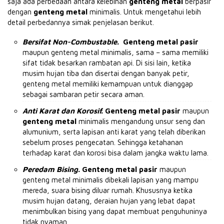
saja ada perbedaan antara kelebihan
genteng metal
berpasir
dengan
genteng metal
minimalis.
Untuk mengetahui lebih
detail perbedannya simak penjelasan berikut.
Bersifat Non-Combustable.
Genteng metal pasir
maupun genteng metal minimalis, sama – sama memiliki
sifat tidak besarkan rambatan api.
Di sisi lain, ketika
musim hujan tiba dan disertai dengan banyak petir,
genteng metal memiliki kemampuan untuk dianggap
sebagai sambaran petir secara aman.
Anti Karat dan Korosif.
Genteng metal pasir
maupun
genteng metal
minimalis mengandung unsur seng dan
alumunium, serta lapisan anti karat yang telah diberikan
sebelum proses pengecatan.
Sehingga ketahanan
terhadap karat dan korosi bisa dalam jangka waktu lama.
Peredam Bising.
Genteng metal pasir
maupun
genteng metal minimalis dibekali lapisan yang mampu
mereda, suara bising diluar rumah.
Khususnya ketika
musim hujan datang, deraian hujan yang lebat dapat
menimbulkan bising yang dapat membuat penguhuninya
tidak nyaman.