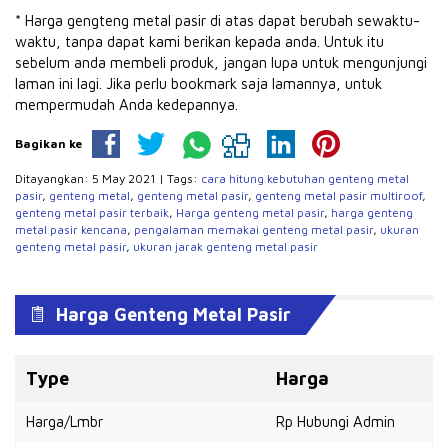
* Harga gengteng metal pasir di atas dapat berubah sewaktu-
waktu, tanpa dapat kami berikan kepada anda.
Untuk itu
sebelum anda membeli produk, jangan lupa untuk mengunjungi
laman ini lagi.
Jika perlu bookmark saja lamannya, untuk
mempermudah Anda kedepannya.
Bagikan ke
Ditayangkan: 5 May 2021 | Tags:
cara hitung kebutuhan genteng metal
pasir
,
genteng metal
,
genteng metal pasir
,
genteng metal pasir multiroof
,
genteng metal pasir terbaik
,
Harga genteng metal pasir
,
harga genteng
metal pasir kencana
,
pengalaman memakai genteng metal pasir
,
ukuran
genteng metal pasir
,
ukuran jarak genteng metal pasir
Harga Genteng Metal Pasir
Type
Harga
Harga/Lmbr
Rp Hubungi Admin