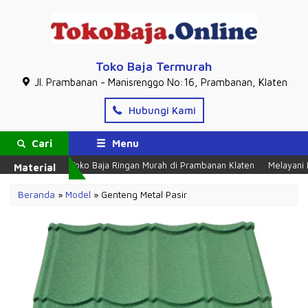
Toko Baja Termurah
Jl. Prambanan - Manisrenggo No:16, Prambanan, Klaten
Hubungi Kami
Cari
Menu
Toko Baja Ringan Murah di Prambanan Klaten
Melayani Part
Material
Beranda
»
Model
» Genteng Metal Pasir